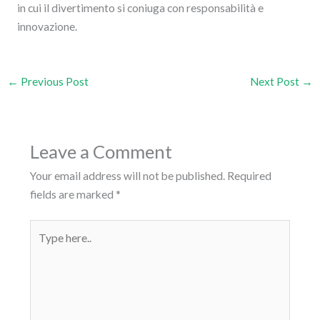
in cui il divertimento si coniuga con responsabilità e
innovazione.
←
Previous Post
Next Post
→
Leave a Comment
Your email address will not be published.
Required
fields are marked
*
Type
here..