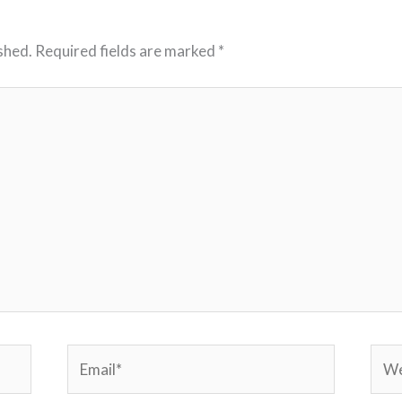
shed.
Required fields are marked
*
Email*
Webs