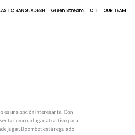
Got it!
LASTIC BANGLADESH
Green Stream
CIT
OUR TEAM
o es una opción interesante. Con
esenta como un lugar atractivo para
onde jugar. Boombet está regulado