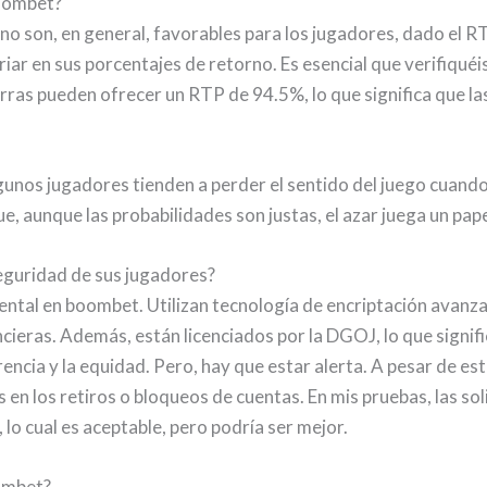
boombet?
no son, en general, favorables para los jugadores, dado el R
iar en sus porcentajes de retorno. Es esencial que verifiqué
rras pueden ofrecer un RTP de 94.5%, lo que significa que la
lgunos jugadores tienden a perder el sentido del juego cuand
e, aunque las probabilidades son justas, el azar juega un pap
guridad de sus jugadores?
ntal en boombet. Utilizan tecnología de encriptación avanz
ncieras. Además, están licenciados por la DGOJ, lo que signif
encia y la equidad. Pero, hay que estar alerta. A pesar de es
en los retiros o bloqueos de cuentas. En mis pruebas, las so
lo cual es aceptable, pero podría ser mejor.
ombet?