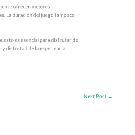
amente ofrecen mejores
as. La duración del juego tampoco
uesto es esencial para disfrutar de
 y disfrutad de la experiencia.
Next Post
→