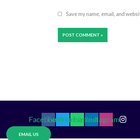
Save my name, email, and websit
Facebook
Twitter
Whatsapp
Linkedin
Instagram
EMAIL US