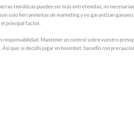
aperras temáticas pueden ser más entretenidas, no necesari
son solo herramientas de marketing y no garantizan gananci
el principal factor.
on responsabilidad. Mantener un control sobre vuestro presup
. Así que, si decidís jugar en boombet, hacedlo con precaución