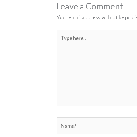
Leave a Comment
Your email address will not be publi
Type
here..
Name*