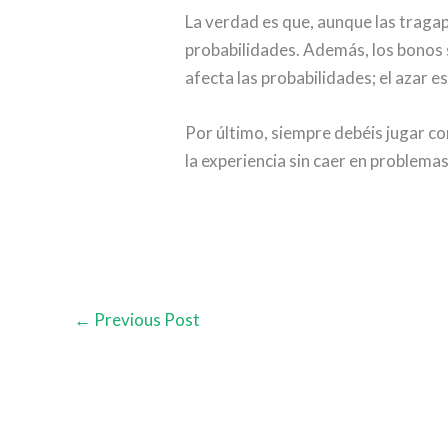
La verdad es que, aunque las trag
probabilidades. Además, los bonos 
afecta las probabilidades; el azar es 
Por último, siempre debéis jugar c
la experiencia sin caer en problemas
←
Previous Post