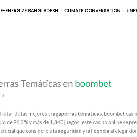
Get 30% off your first purchase
RE-ENERGIZE BANGLADESH
CLIMATE CONVERSATION
UNP
erras Temáticas en
boombet
in
sfrutar de las mejores
tragaperras temáticas
, boombet casin
io de 96.3% y más de 1,840 juegos, este casino online se pr
crucial que consideréis la
seguridad
y la
licencia
al elegir d