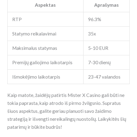
Aspektas
Aprašymas
RTP
96.3%
Statymo reikalavimai
35x
Maksimalus statymas
5-10 EUR
Premijų galiojimo laikotarpis
7-30 dienų
Išmokėjimo laikotarpis
23-47 valandos
Kaip matote, žaidėjų patirtis Mister X Casino gali būti ne
tokia paprasta, kaip atrodo iš pirmo žvilgsnio. Supratus
šiuos aspektus, galite geriau planuoti savo žaidimo
strategiją ir išvengti nereikalingų nuostolių. Laikykitės šių
patarimų ir būkite budrūs!