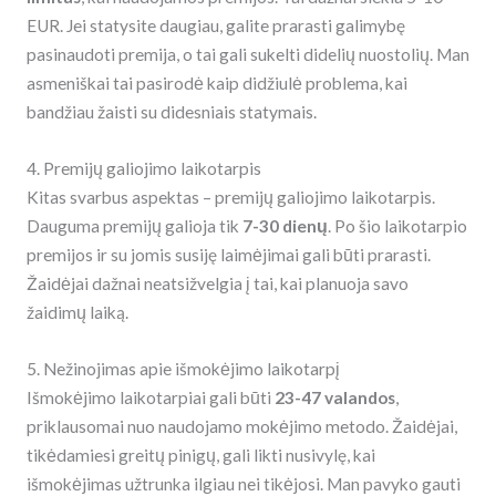
EUR. Jei statysite daugiau, galite prarasti galimybę
pasinaudoti premija, o tai gali sukelti didelių nuostolių. Man
asmeniškai tai pasirodė kaip didžiulė problema, kai
bandžiau žaisti su didesniais statymais.
4. Premijų galiojimo laikotarpis
Kitas svarbus aspektas – premijų galiojimo laikotarpis.
Dauguma premijų galioja tik
7-30 dienų
. Po šio laikotarpio
premijos ir su jomis susiję laimėjimai gali būti prarasti.
Žaidėjai dažnai neatsižvelgia į tai, kai planuoja savo
žaidimų laiką.
5. Nežinojimas apie išmokėjimo laikotarpį
Išmokėjimo laikotarpiai gali būti
23-47 valandos
,
priklausomai nuo naudojamo mokėjimo metodo. Žaidėjai,
tikėdamiesi greitų pinigų, gali likti nusivylę, kai
išmokėjimas užtrunka ilgiau nei tikėjosi. Man pavyko gauti