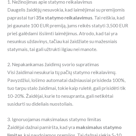
1. Nežinojimas apie statymo reikalavimus
Daugelis žaidėjų nesuvokia, kad laimėjimai su premijomis
paprastai turi
35x statymo reikalavimus
. Tai reiškia, kad
jei gaunate 100 EUR premiją, jums reikės statyti 3,500 EUR
prieš galėdami išsiimti laimėjimus. Atrodo, kad tai yra
nesunkus uždavinys, tačiau kai žaidžiate su mažesniais
statymais, tai gali užtrukti ilgiau nei manote.
2. Nepakankamas žaidimų svorio supratimas
Visi žaidimai nesukuria tų pačių statymo reikalavimų.
Pavyzdžiui, lošimo automatai dažniausiai prisideda 100%,
tuo tarpu stalo žaidimai, tokie kaip ruletė, gali prisidėti tik
10-20%. Žaidėjai, kurie to nesupranta, gali netikėtai
susidurti su dideliais nuostoliais.
3. Ignoruojamas maksimalaus statymo limitas
Žaidėjai dažnai pamiršta, kad yra
maksimalus statymo
limitas
, kai naudojamos premijos. Tai dažnai siekia 5-10