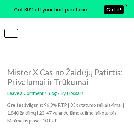
X
Get 30% off your first purchase
Got it!
Skip
to
content
Mister X Casino Žaidėjų Patirtis:
Privalumai ir Trūkumai
Leave a Comment
/
Blog
/ By
Hossain
Greitas žvilgsnis:
96.3% RTP | 35x statymo reikalavimai |
1,840 žaidimų | 23-47 valandų išmokėjimo laikotarpis |
Minimalus įnašas 10 EUR.