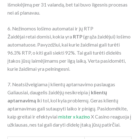
išmokėjimą per 31 valandą, bet tai buvo ilgesnis procesas
nei aš planavau.
6. Nežinomos lošimo automatai ir jų RTP
Žaidėjai retai domisi, kokia yra
RTP
(grąža žaidėjui) lošimo
automatuose. Pavyzdžiui, kai kurie žaidimai gali turėti
96.3% RTP, o kiti gali siekti 92%. Tai gali turėti didelės
įtakos jūsų laimėjimams per ilgą laiką. Verta pasidomėti,
kurie žaidimai yra pelningesni.
7. Neatsižvelgiama į klientų aptarnavimo paslaugas
Galiausiai, daugelis žaidėjų nesikreipia į
klientų
aptarnavimą
iki tol, kol kyla problemų. Geras klientų
aptarnavimas gali sutaupyti laiko ir pinigų. Pasidomėkite,
kaip greitai ir efektyviai
mister x kazino
X Casino reaguoja į
užklausas, nes tai gali daryti didelę įtaką jūsų patirčiai.