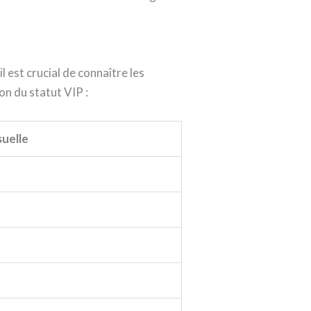
l est crucial de connaître les
on du statut VIP :
suelle