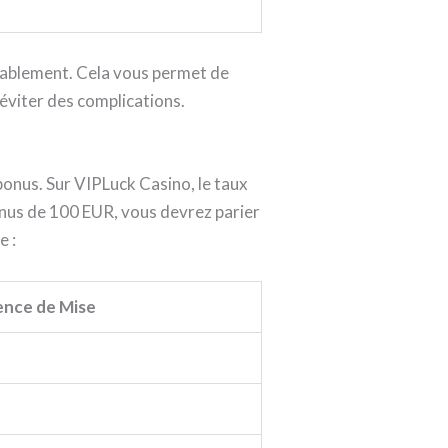
érablement. Cela vous permet de
 éviter des complications.
bonus. Sur VIPLuck Casino, le taux
onus de 100 EUR, vous devrez parier
e :
ence de Mise