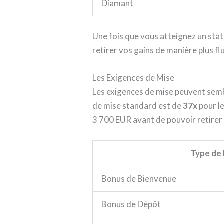
Diamant
Une fois que vous atteignez un sta
retirer vos gains de manière plus fl
Les Exigences de Mise
Les exigences de mise peuvent sembl
de mise standard est de
37x
pour le
3 700 EUR avant de pouvoir retirer v
Type de
Bonus de Bienvenue
Bonus de Dépôt