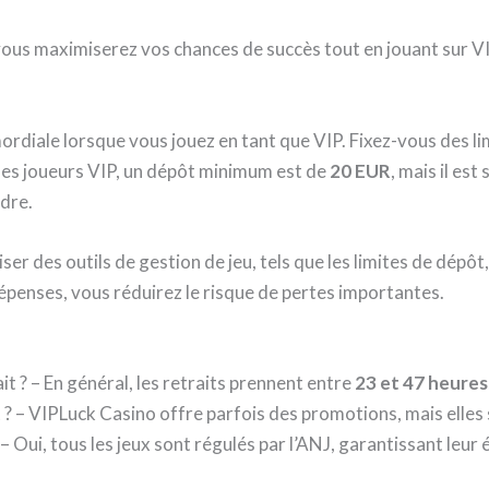
vous maximiserez vos chances de succès tout en jouant sur V
ordiale lorsque vous jouez en tant que VIP. Fixez-vous des l
les joueurs VIP, un dépôt minimum est de
20 EUR
, mais il es
dre.
er des outils de gestion de jeu, tels que les limites de dépô
épenses, vous réduirez le risque de pertes importantes.
ait ? – En général, les retraits prennent entre
23 et 47 heures
t ? – VIPLuck Casino offre parfois des promotions, mais elles 
 – Oui, tous les jeux sont régulés par l’ANJ, garantissant leur 