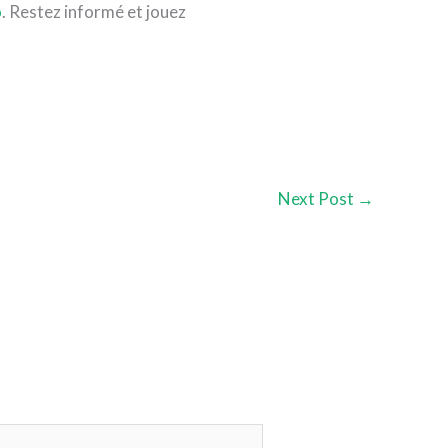
o
. Restez informé et jouez
Next Post
→