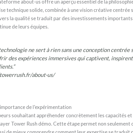
lateforme about-us offre un aperçu essentiel de la philosophi
se technique solide, combinée à une vision créative centrée 
vers la qualité se traduit par des investissements importants 
inue de leurs équipes.
echnologie ne sert à rien sans une conception centrée su
frir des expériences immersives qui captivent, inspirent
ients.”
/towerrush.fr/about-us/
L’importance de l’expérimentation
peurs souhaitant appréhender concrètement les capacités et 
yer Tower Rush démo. Cette étape permet non seulement de 
si de mieux comprendre comment leur expertise se traduit d