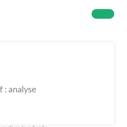
Got it!
 : analyse