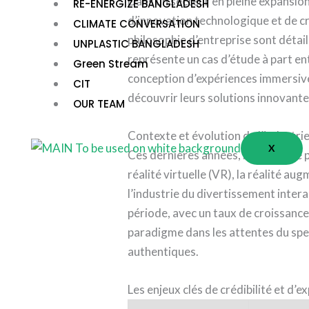
Dans un secteur en pleine expansion
RE-ENERGIZE BANGLADESH
d’innovation technologique et de cr
CLIMATE CONVERSATION
philosophie d’entreprise sont détai
UNPLASTIC BANGLADESH
représente un cas d’étude à part en
Green Stream
conception d’expériences immersive
CIT
découvrir leurs solutions innovante
OUR TEAM
Contexte et évolution de l’industr
X
Ces dernières années, la demande p
réalité virtuelle (VR), la réalité au
l’industrie du divertissement interac
période, avec un taux de croissanc
paradigme dans les attentes du spe
authentiques.
Les enjeux clés de crédibilité et d’e