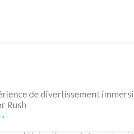
Get 30% off your first purchase
érience de divertissement immersif
er Rush
in