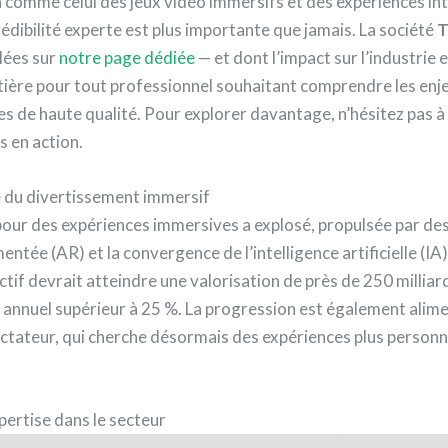
 comme celui des jeux vidéo immersifs et des expériences int
édibilité experte est plus importante que jamais. La société
T
llées sur
notre page dédiée
— et dont l’impact sur l’industrie
tière pour tout professionnel souhaitant comprendre les enjeu
s de haute qualité. Pour explorer davantage, n’hésitez pas
s en action.
ie du divertissement immersif
our des expériences immersives a explosé, propulsée par des
gmentée (AR) et la convergence de l’intelligence artificielle (
tif devrait atteindre une valorisation de près de 250 milliards 
e annuel supérieur à 25 %. La progression est également ali
ctateur, qui cherche désormais des expériences plus personna
xpertise dans le secteur